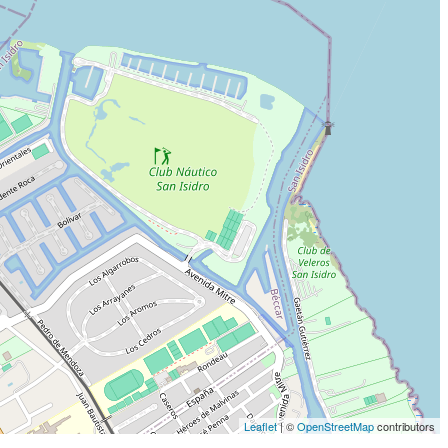
Leaflet
| ©
OpenStreetMap
contributors