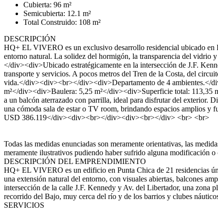
Cubierta: 96 m²
Semicubierta: 12.1 m²
Total Construido: 108 m²
DESCRIPCIÓN
HQ+ EL VIVERO es un exclusivo desarrollo residencial ubicado en Pu
entorno natural. La solidez del hormigón, la transparencia del vidrio
</div><div>Ubicado estratégicamente en la intersección de J.F. Kenne
transporte y servicios. A pocos metros del Tren de la Costa, del circui
vida.</div><div><br></div><div>Departamento de 4 ambientes.</div
m²</div><div>Baulera: 5,25 m²</div><div>Superficie total: 113,35
a un balcón aterrazado con parrilla, ideal para disfrutar del exterio
una cómoda sala de estar o TV room, brindando espacios amplios y 
USD 386.119</div><div><br></div><div><br></div> <br> <br>
Todas las medidas enunciadas son meramente orientativas, las medidas 
meramente ilustrativos pudiendo haber sufrido alguna modificación o 
DESCRIPCIÓN DEL EMPRENDIMIENTO
HQ+ EL VIVERO es un edificio en Punta Chica de 21 residencias única
una extensión natural del entorno, con visuales abiertas, balcones amp
intersección de la calle J.F. Kennedy y Av. del Libertador, una zona p
recorrido del Bajo, muy cerca del río y de los barrios y clubes náutico
SERVICIOS