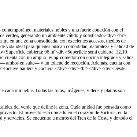
contemporáneo, materiales nobles y una fuerte conexión con el
acios verdes, generando un ambiente cálido y sofisticado.<div><br>
uentra en una zona consolidada, con excelentes accesos, medios de
lo de vida ideal para quienes buscan comodidad, naturaleza y calidad de
uperficie cubierta: 96 m²<div>Superficie semi cubierta: 12,10
cuenta con un amplio living-comedor con cocina integrada y salida
tos — ambos en suite— y un toilette de recepción. Además, cuenta con
<div>Incluye baulera y cochera.</div><div><br></div><div>Desde:
 de cada inmueble. Todas las fotos, imágenes, videos y planos son
calidez del verde que define la zona. Cada unidad fue pensada como
proyecto. El proyecto está ubicado en el corazón de Victoria, en la
d y servicios. Se encuentra a metros del Tren de la Costa y de todo el