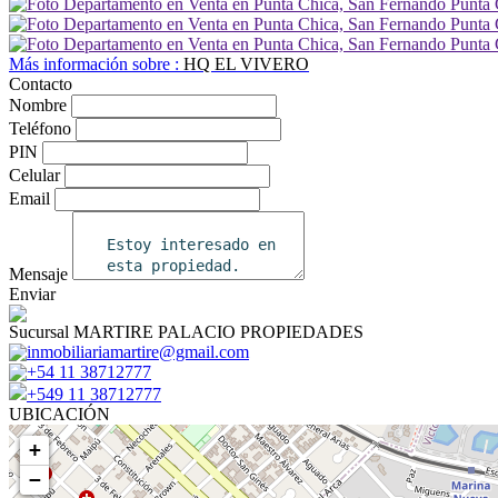
Más información sobre :
HQ EL VIVERO
Contacto
Nombre
Teléfono
PIN
Celular
Email
Mensaje
Enviar
Sucursal MARTIRE PALACIO PROPIEDADES
inmobiliariamartire@gmail.com
+54 11 38712777
+549 11 38712777
UBICACIÓN
+
−