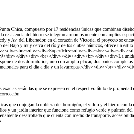
nta Chica, compuesto por 17 residencias únicas que combinan diseño 
 y la resistencia del hierro se integran armoniosamente con amplios esp
dy y Av. del Libertador, en el corazón de Victoria, el proyecto se enc
to del Bajo y muy cerca del río y de los clubes náuticos, ofrece un esti
><div><br></div><div>Superficies:</div><div><br></div><div><div>S
 m²</div></div><div><br></div></div><div><br></div><div>La unidad 
r. Dispone de dos dormitorios, uno con amplio placar, dos baños comple
funcionales para el día a día y un lavarropas.</div><div><br></div>
exactas serán las que se expresen en el respectivo título de propiedad
corrección.
s que conjugan la nobleza del hormigón, el vidrio y el hierro con la 
lios y un jardín interior que funciona como refugio verde y pulmón del 
lenamente desarrollada que cuenta con medio de transporte, accesibilida
s.