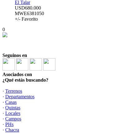
El Talar
USD680.000
MWE6381050
+/- Favorito
0
Seguinos en
Asociados con
¿Qué estás buscando?
·
Terrenos
·
Departamentos
·
Casas
·
Quintas
·
Locales
·
Campos
·
PHs
·
Chacra