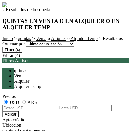
2 Resultados de búsqueda
QUINTAS EN VENTA O EN ALQUILER O EN
ALQUILER TEMP
Inicio
>
quintas
>
Venta
o
Alquiler
o
Alquiler-Temp
> Resultados
Ordenar por
Filtrar
(4)
Filtrar
(4)
Filtros Activos
quintas
Venta
Alquiler
Alquiler-Temp
Precios
USD
ARS
Aplicar
Apto crédito
Ubicación
Cantidad de Ambientes