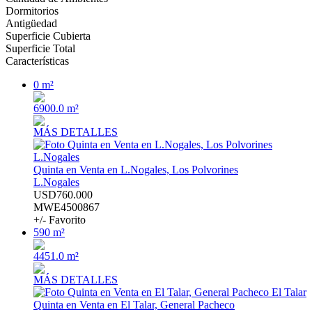
Dormitorios
Antigüedad
Superficie Cubierta
Superficie Total
Características
0 m²
6900.0 m²
MÁS DETALLES
Quinta en Venta en L.Nogales, Los Polvorines
L.Nogales
USD760.000
MWE4500867
+/- Favorito
590 m²
4451.0 m²
MÁS DETALLES
Quinta en Venta en El Talar, General Pacheco