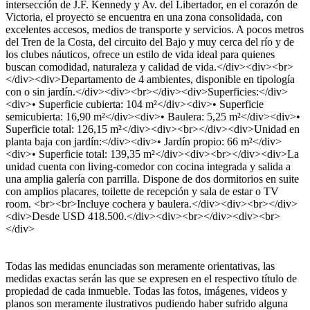
intersección de J.F. Kennedy y Av. del Libertador, en el corazón de
Victoria, el proyecto se encuentra en una zona consolidada, con
excelentes accesos, medios de transporte y servicios. A pocos metros
del Tren de la Costa, del circuito del Bajo y muy cerca del río y de
los clubes náuticos, ofrece un estilo de vida ideal para quienes
buscan comodidad, naturaleza y calidad de vida.</div><div><br>
</div><div>Departamento de 4 ambientes, disponible en tipología
con o sin jardín.</div><div><br></div><div>Superficies:</div>
<div>• Superficie cubierta: 104 m²</div><div>• Superficie
semicubierta: 16,90 m²</div><div>• Baulera: 5,25 m²</div><div>•
Superficie total: 126,15 m²</div><div><br></div><div>Unidad en
planta baja con jardín:</div><div>• Jardín propio: 66 m²</div>
<div>• Superficie total: 139,35 m²</div><div><br></div><div>La
unidad cuenta con living-comedor con cocina integrada y salida a
una amplia galería con parrilla. Dispone de dos dormitorios en suite
con amplios placares, toilette de recepción y sala de estar o TV
room. <br><br>Incluye cochera y baulera.</div><div><br></div>
<div>Desde USD 418.500.</div><div><br></div><div><br>
</div>
Todas las medidas enunciadas son meramente orientativas, las
medidas exactas serán las que se expresen en el respectivo título de
propiedad de cada inmueble. Todas las fotos, imágenes, videos y
planos son meramente ilustrativos pudiendo haber sufrido alguna