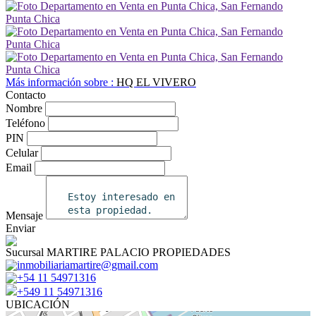
Más información sobre :
HQ EL VIVERO
Contacto
Nombre
Teléfono
PIN
Celular
Email
Mensaje
Enviar
Sucursal MARTIRE PALACIO PROPIEDADES
inmobiliariamartire@gmail.com
+54 11 54971316
+549 11 54971316
UBICACIÓN